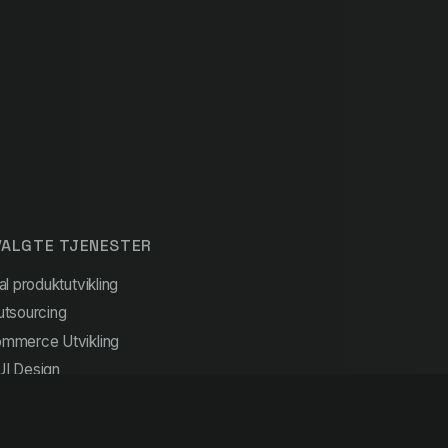
ALGTE TJENESTER
al produktutvikling
utsourcing
mmerce Utvikling
I Design