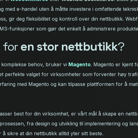
g med e-handel uten å måtte investere i omfattende tekn
, gir deg fleksibilitet og kontroll over din nettbutikk. Web
MS-funksjoner som gjør det enkelt å administrere produkter 
g for
en stor nettbutikk
?
r komplekse behov, bruker vi
Magento
. Magento er kjent f
det perfekte valget for virksomheter som forventer høy tra
rfaring med Magento og kan tilpasse plattformen for å møte
sser best for din virksomhet, er vårt mål å skape en nettbu
prosessen, fra design og utvikling til implementering og lanse
 sikre at din nettbutikk alltid yter sitt beste.