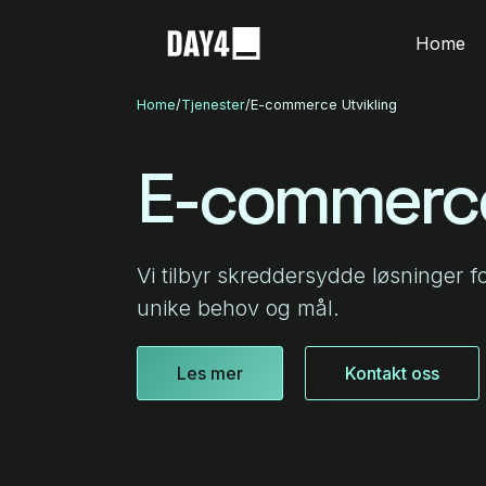
Home
Home
/
Tjenester
/
E-commerce Utvikling
E-commerce
Vi tilbyr skreddersydde løsninger f
unike behov og mål.
Les mer
Kontakt oss