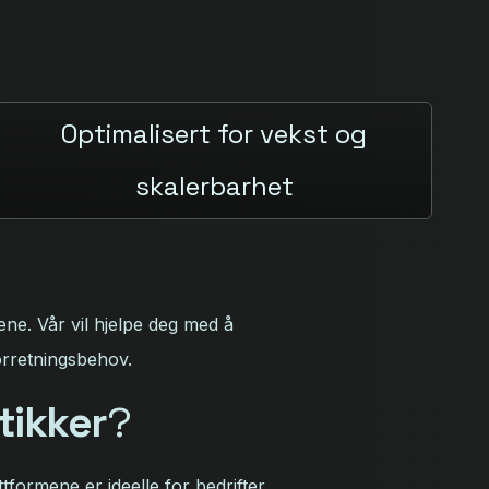
Optimalisert for vekst og
skalerbarhet
ene. Vår vil hjelpe deg med å
orretningsbehov.
tikker
?
ttformene er ideelle for bedrifter