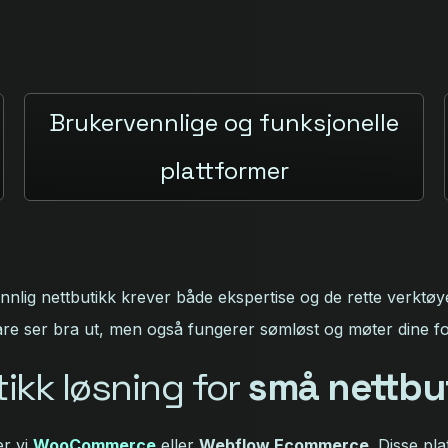
Brukervennlige og funksjonelle
plattformer
nlig nettbutikk krever både ekspertise og de rette verktøy
bare ser bra ut, men også fungerer sømløst og møter dine f
tikk løsning for
små nettbu
er vi
WooCommerce
eller
Webflow Ecommerce
. Disse pla