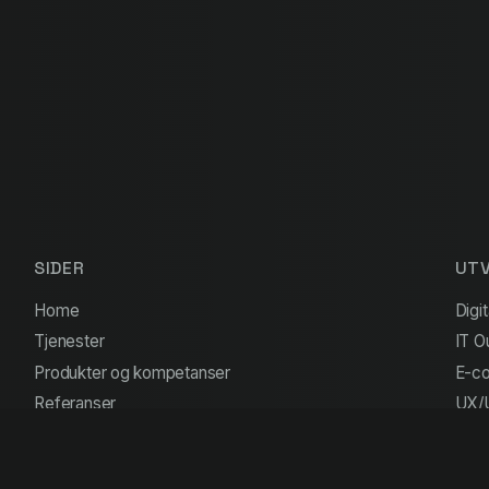
SIDER
UTV
Home
Digit
Tjenester
IT O
Produkter og kompetanser
E-co
Referanser
UX/U
Team
Kontakt