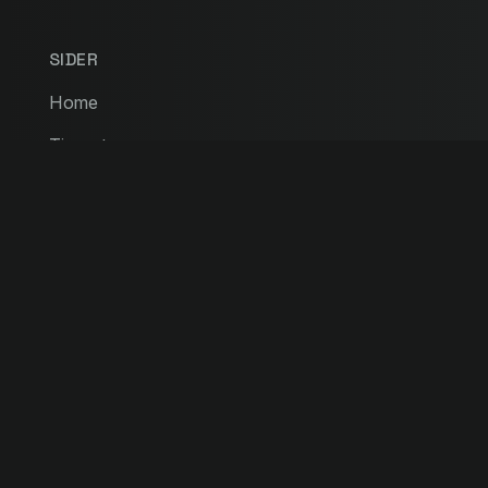
SIDER
Home
Tjenester
Produkter og kompetanser
Referanser
Team
Kontakt
Privacy Policy